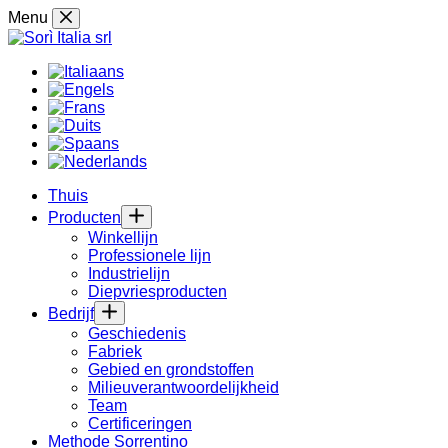
Skip
Menu
to
content
Thuis
Producten
Winkellijn
Professionele lijn
Industrielijn
Diepvriesproducten
Bedrijf
Geschiedenis
Fabriek
Gebied en grondstoffen
Milieuverantwoordelijkheid
Team
Certificeringen
Methode Sorrentino