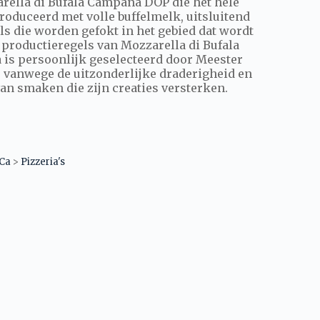
arella di Bufala Campana DOP die het hele
roduceerd met volle buffelmelk, uitsluitend
ls die worden gefokt in het gebied dat wordt
productieregels van Mozzarella di Bufala
 is persoonlijk geselecteerd door Meester
o vanwege de uitzonderlijke draderigheid en
van smaken die zijn creaties versterken.
.Ca
>
Pizzeria's