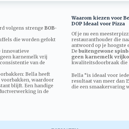
Waarom kiezen voor Be
DOP Ideaal voor Pizza
rd volgens strenge
BOB-
Of je nu een meesterpizz
buffels die worden gefokt
restauranthouder die naa
antwoord op je hoogste 
e innovatieve
De
buitengewone spinb
 geen karnemelk vrij
geen karnemelk vrijko
 consistentie van de
kwaliteitsdoorbraak die
oorbakken: Bella heeft
Bella “is ideaal voor ie
t voorbakken, waardoor
resultaat van meer dan 15
ant blijft. Een handige
die een smaakervaring wo
ductverwerking in de