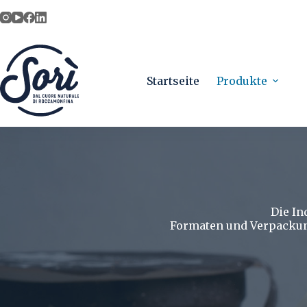
Skip
to
content
Startseite
Produkte
Die In
Formaten und Verpackung