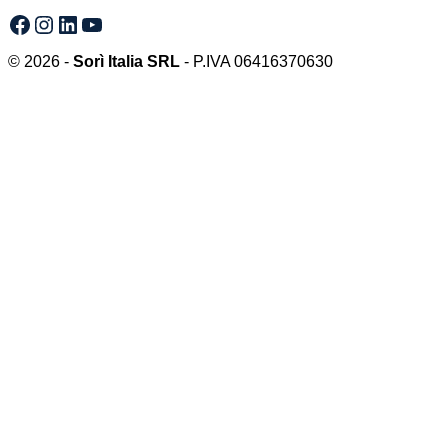
Facebook
Instagram
LinkedIn
YouTube
© 2026 -
Sorì Italia SRL
- P.IVA 06416370630