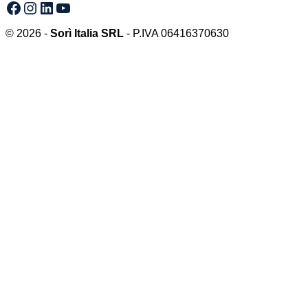
Facebook
Instagram
LinkedIn
YouTube
© 2026 -
Sorì Italia SRL
- P.IVA 06416370630