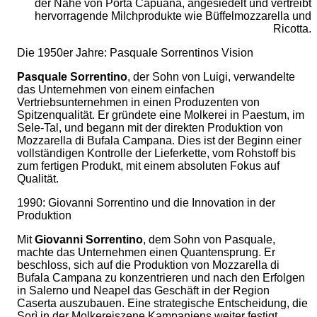
der Nähe von Porta Capuana, angesiedelt und vertreibt
hervorragende Milchprodukte wie Büffelmozzarella und
Ricotta.
Die 1950er Jahre: Pasquale Sorrentinos Vision
Pasquale Sorrentino
, der Sohn von Luigi, verwandelte
das Unternehmen von einem einfachen
Vertriebsunternehmen in einen Produzenten von
Spitzenqualität. Er gründete eine Molkerei in Paestum, im
Sele-Tal, und begann mit der direkten Produktion von
Mozzarella di Bufala Campana. Dies ist der Beginn einer
vollständigen Kontrolle der Lieferkette, vom Rohstoff bis
zum fertigen Produkt, mit einem absoluten Fokus auf
Qualität.
1990: Giovanni Sorrentino und die Innovation in der
Produktion
Mit
Giovanni Sorrentino
, dem Sohn von Pasquale,
machte das Unternehmen einen Quantensprung. Er
beschloss, sich auf die Produktion von Mozzarella di
Bufala Campana zu konzentrieren und nach den Erfolgen
in Salerno und Neapel das Geschäft in der Region
Caserta auszubauen. Eine strategische Entscheidung, die
Sorì in der Molkereiszene Kampaniens weiter festigt.