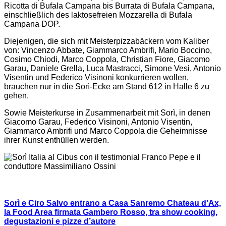
Ricotta di Bufala Campana bis Burrata di Bufala Campana,
einschließlich des laktosefreien Mozzarella di Bufala
Campana DOP.
Diejenigen, die sich mit Meisterpizzabäckern vom Kaliber
von: Vincenzo Abbate, Giammarco Ambrifi, Mario Boccino,
Cosimo Chiodi, Marco Coppola, Christian Fiore, Giacomo
Garau, Daniele Grella, Luca Mastracci, Simone Vesi, Antonio
Visentin und Federico Visinoni konkurrieren wollen,
brauchen nur in die Sorì-Ecke am Stand 612 in Halle 6 zu
gehen.
Sowie Meisterkurse in Zusammenarbeit mit Sorì, in denen
Giacomo Garau, Federico Visinoni, Antonio Visentin,
Giammarco Ambrifi und Marco Coppola die Geheimnisse
ihrer Kunst enthüllen werden.
Sorì e Ciro Salvo entrano a Casa Sanremo Chateau d’Ax,
la Food Area firmata Gambero Rosso, tra show cooking,
degustazioni e pizze d’autore