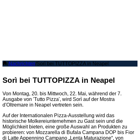
Sorì bei TUTTOPIZZA in Neapel
Home
/
Nachrichten
/
Sorì bei TUTTOPIZZA in Neapel
Sorì bei TUTTOPIZZA in Neapel
Von Montag, 20. bis Mittwoch, 22. Mai, während der 7.
Ausgabe von 'Tutto Pizza', wird Sorì auf der Mostra
d'Oltremare in Neapel vertreten sein.
Auf der Internationalen Pizza-Ausstellung wird das
historische Molkereiunternehmen zu Gast sein und die
Möglichkeit bieten, eine große Auswahl an Produkten zu
probieren: von Mozzarella di Bufala Campana DOP bis Fior
di Latte Appennino Campano „Lenta Maturazione“, von