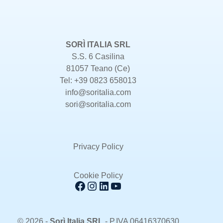
SORÌ ITALIA SRL
S.S. 6 Casilina
81057 Teano (Ce)
Tel: +39 0823 658013
info@soritalia.com
sori@soritalia.com
Privacy Policy
Cookie Policy
Facebook
Instagram
LinkedIn
YouTube
© 2026 -
Sorì Italia SRL
- P.IVA 06416370630