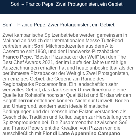
Home
Sori’ – Franco Pepe: Zwei Protagonisten, ein Gebiet.
Sori’ – Franco Pepe: Zwei Protagonisten, ein Gebiet.
Zwei kampanische Spitzenbetriebe werden gemeinsam in
Mailand anlässlich der Internationalen Messe TuttoFood
vertreten sein:
Sorì
, Milchproduzenten aus dem Alto
Casertano seit 1868, und der Handwerks-Pizzabäcker
Franco Pepe
, "Bester Pizzabäcker der Welt" bei den The
Best Chef Awards 2021, der im Laufe der Jahre unzählige
Auszeichnungen erhalten hat und heute unbestreitbar als der
berühmteste Pizzabäcker der Welt gilt. Zwei Protagonisten,
ein einziges Gebiet: die Gegend am Rande des
Regionalparks Roccamonfina. Ein landschaftlich sehr
wertvolles Gebiet, das dank seiner Umweltmerkmale eine
Quelle für Rohstoffe höchster Qualität ist und für das wir den
Begriff
Terroir
entlehnen können. Nicht nur Umwelt, Boden
und Untergrund, sondern auch ideale klimatische
Bedingungen und der menschliche Faktor, verstanden als
Geschichte, Tradition und Kultur, tragen zur Herstellung von
Spitzenprodukten bei. Die Zusammenarbeit zwischen Sorì
und Franco Pepe sieht die Kreation von Pizzen vor, die
ausschließlich mit
Fior di Latte Appennino Campano